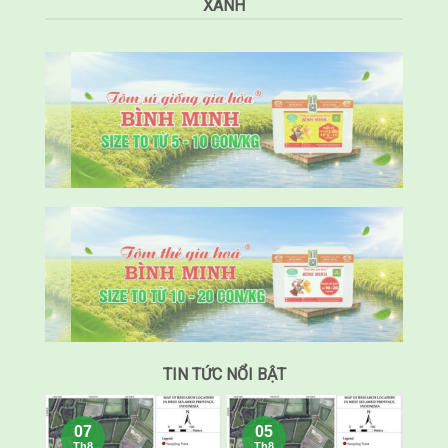
XANH
TIN TỨC NỔI BẬT
07
05
Th8
Th8