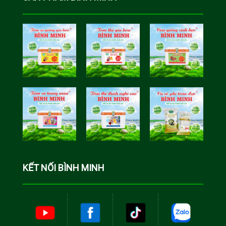
Tôm Sú Gia
Cua Sinh
Hóa Bình
Học Bình
Minh
Minh
Cá Rô Phi
Toàn Đực
KẾT NỐI BÌNH MINH