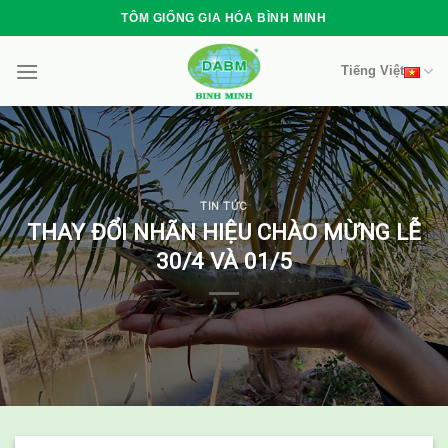
Skip
TÔM GIỐNG GIA HÓA BÌNH MINH
to
content
Tiếng Việt
TIN TỨC
THAY ĐỔI NHÃN HIỆU CHÀO MỪNG LỄ
30/4 VÀ 01/5