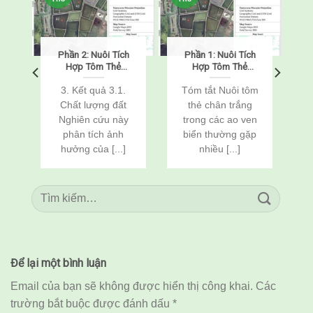
Phần 2: Nuôi Tích
Phần 1: Nuôi Tích
o
Hợp Tôm Thẻ
Hợp Tôm Thẻ
Chân Trắng
Chân Trắng
(Penaeus
(Penaeus
o
3. Kết quả 3.1.
Tóm tắt Nuôi tôm
vannamei) Và Cá
vannamei) Và Cá
Chất lượng đất
thẻ chân trắng
n
Rô Phi
Rô Phi
Nghiên cứu này
trong các ao ven
(Oreochromis
(Oreochromis
c
phân tích ảnh
biển thường gặp
niloticus) Thông
niloticus) Thông
Qua Cải Tạo Đất
Qua Cải Tạo Đất
hưởng của [...]
nhiều [...]
Để lại một bình luận
Email của bạn sẽ không được hiển thị công khai.
Các
trường bắt buộc được đánh dấu
*