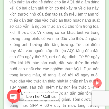
vào thức ăn cho hệ thống cho ăn AQ1 đã giảm đáng
kể. Có hai cách giải thích có thể xảy ra về điều này:
kích thước nhỏ của tôm tạo ra tín hiệu âm thanh tối
thiểu dẫn đến đầu vào thức ăn thấp hoặc năng suất
sơ cấp vẫn là nguồn thức ăn đủ cho tôm trong loại
kích thước đó. Vì không có sự khác biệt về trọng
lượng trung bình, có vẻ như đầu vào thức ăn giảm
không ảnh hưởng đến tăng trưởng. Từ thời điểm
này, đầu vào nguồn cấp dữ liệu AQ1 tăng đều đặn
cho đến ngày thứ 59, nơi nó đạt đỉnh. Từ 50 ngày
đến khi kết thúc sản xuất, đầu vào thức ăn chăn
nuôi cao nhất cho các nghiệm thức AQ1. Dựa trên
trọng lượng mẫu, rõ ràng là có tới 45 ngày nuôi,
mức đầu vào thức ăn thấp nhất là chấp nhận được.
Tuy nhiên, sau thời điểm này nghiệm thức SFP +
2
30% và SFP + 45% xử lý thức ăn dẫn đến tôm nhỏ
Liên hệ / Call us
hơn hoặc tốc độ tăng trưởng giảm. Tôm được nuôi
bằng mức SFP + 60% duy trì mức tăng trưởng