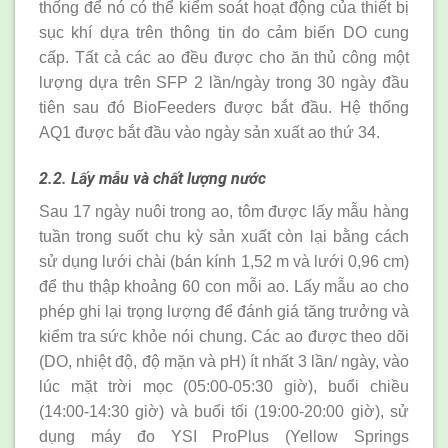
thống để nó có thể kiểm soát hoạt động của thiết bị
sục khí dựa trên thông tin do cảm biến DO cung
cấp. Tất cả các ao đều được cho ăn thủ công một
lượng dựa trên SFP 2 lần/ngày trong 30 ngày đầu
tiên sau đó BioFeeders được bắt đầu. Hệ thống
AQ1 được bắt đầu vào ngày sản xuất ao thứ 34.
2.2. Lấy mẫu và chất lượng nước
Sau 17 ngày nuôi trong ao, tôm được lấy mẫu hàng
tuần trong suốt chu kỳ sản xuất còn lại bằng cách
sử dụng lưới chài (bán kính 1,52 m và lưới 0,96 cm)
để thu thập khoảng 60 con mỗi ao. Lấy mẫu ao cho
phép ghi lại trọng lượng để đánh giá tăng trưởng và
kiểm tra sức khỏe nói chung. Các ao được theo dõi
(DO, nhiệt độ, độ mặn và pH) ít nhất 3 lần/ ngày, vào
lúc mặt trời mọc (05:00-05:30 giờ), buổi chiều
(14:00-14:30 giờ) và buổi tối (19:00-20:00 giờ), sử
dụng máy đo YSI ProPlus (Yellow Springs