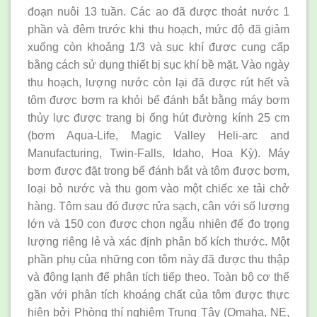
đoạn nuôi 13 tuần. Các ao đã được thoát nước 1
phần và đêm trước khi thu hoạch, mức độ đã giảm
xuống còn khoảng 1/3 và sục khí được cung cấp
bằng cách sử dụng thiết bị sục khí bề mặt. Vào ngày
thu hoạch, lượng nước còn lại đã được rút hết và
tôm được bơm ra khỏi bể đánh bắt bằng máy bơm
thủy lực được trang bị ống hút đường kính 25 cm
(bơm Aqua-Life, Magic Valley Heli-arc and
Manufacturing, Twin-Falls, Idaho, Hoa Kỳ). Máy
bơm được đặt trong bể đánh bắt và tôm được bơm,
loại bỏ nước và thu gom vào một chiếc xe tải chở
hàng. Tôm sau đó được rửa sạch, cân với số lượng
lớn và 150 con được chọn ngẫu nhiên để đo trọng
lượng riêng lẻ và xác định phân bố kích thước. Một
phần phụ của những con tôm này đã được thu thập
và đông lạnh để phân tích tiếp theo. Toàn bộ cơ thể
gần với phân tích khoáng chất của tôm được thực
hiện bởi Phòng thí nghiệm Trung Tây (Omaha, NE,