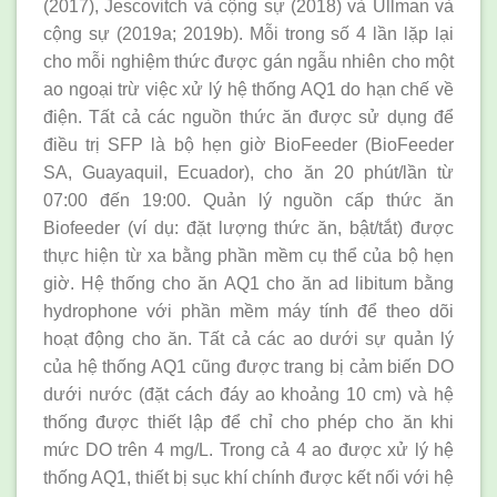
(2017), Jescovitch và cộng sự (2018) và Ullman và
cộng sự (2019a; 2019b). Mỗi trong số 4 lần lặp lại
cho mỗi nghiệm thức được gán ngẫu nhiên cho một
ao ngoại trừ việc xử lý hệ thống AQ1 do hạn chế về
điện. Tất cả các nguồn thức ăn được sử dụng để
điều trị SFP là bộ hẹn giờ BioFeeder (BioFeeder
SA, Guayaquil, Ecuador), cho ăn 20 phút/lần từ
07:00 đến 19:00. Quản lý nguồn cấp thức ăn
Biofeeder (ví dụ: đặt lượng thức ăn, bật/tắt) được
thực hiện từ xa bằng phần mềm cụ thể của bộ hẹn
giờ. Hệ thống cho ăn AQ1 cho ăn ad libitum bằng
hydrophone với phần mềm máy tính để theo dõi
hoạt động cho ăn. Tất cả các ao dưới sự quản lý
của hệ thống AQ1 cũng được trang bị cảm biến DO
dưới nước (đặt cách đáy ao khoảng 10 cm) và hệ
thống được thiết lập để chỉ cho phép cho ăn khi
mức DO trên 4 mg/L. Trong cả 4 ao được xử lý hệ
thống AQ1, thiết bị sục khí chính được kết nối với hệ