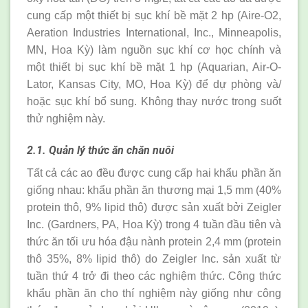
cung cấp một thiết bị sục khí bề mặt 2 hp (Aire-O2,
Aeration Industries International, Inc., Minneapolis,
MN, Hoa Kỳ) làm nguồn sục khí cơ học chính và
một thiết bị sục khí bề mặt 1 hp (Aquarian, Air-O-
Lator, Kansas City, MO, Hoa Kỳ) để dự phòng và/
hoặc sục khí bổ sung. Không thay nước trong suốt
thử nghiệm này.
2.1. Quản lý thức ăn chăn nuôi
Tất cả các ao đều được cung cấp hai khẩu phần ăn
giống nhau: khẩu phần ăn thương mại 1,5 mm (40%
protein thô, 9% lipid thô) được sản xuất bởi Zeigler
Inc. (Gardners, PA, Hoa Kỳ) trong 4 tuần đầu tiên và
thức ăn tối ưu hóa đậu nành protein 2,4 mm (protein
thô 35%, 8% lipid thô) do Zeigler Inc. sản xuất từ
tuần thứ 4 trở đi theo các nghiệm thức. Công thức
khẩu phần ăn cho thí nghiệm này giống như công