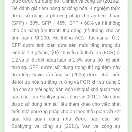
thức được sử dụng bởi Ullman và cộng sự (2019a).
Để đánh giá tiềm năng tự động hóa, 4 nghiệm thức
được sử dụng là phương pháp cho ăn tiêu chuẩn
(SFP) + 30%, SFP + 45%, SFP + 60% và hệ thống
cho ăn bằng âm thanh thụ động (hệ thống cho ăn
âm thanh SF200, Hệ thống AQ1, Tasmania, Úc).
SFP được tính toán dựa trên mức tăng trọng dự
kiến là 1,3 g/tuần, tỷ lệ chuyển đổi thức ăn (FCR) là
1,2 và tỷ lệ chết hàng tuần là 1,5% trong thời kỳ sinh
trưởng. SFP được sử dụng trong thí nghiệm này
dựa trên Davis và cộng sự (2006) được phát triển
để tối ưu hóa sự tăng trưởng và FCR khi sử dụng 2
lần cho ăn mỗi ngày, dẫn đến kết quả khả quan theo
báo cáo của Sookying và cộng sự (2011). Nó cũng
được sử dụng làm tài liệu tham khảo cho việc phát
triển một phương pháp cho ăn theo thời gian với kết
quả khả quan cũng như được báo cáo bởi
Sookying và cộng sự (2011), Van và cộng sự