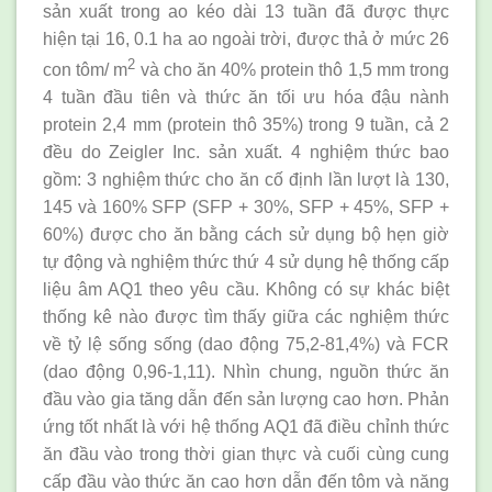
sản xuất trong ao kéo dài 13 tuần đã được thực
hiện tại 16, 0.1 ha ao ngoài trời, được thả ở mức 26
2
con tôm/ m
và cho ăn 40% protein thô 1,5 mm trong
4 tuần đầu tiên và thức ăn tối ưu hóa đậu nành
protein 2,4 mm (protein thô 35%) trong 9 tuần, cả 2
đều do Zeigler Inc. sản xuất. 4 nghiệm thức bao
gồm: 3 nghiệm thức cho ăn cố định lần lượt là 130,
145 và 160% SFP (SFP + 30%, SFP + 45%, SFP +
60%) được cho ăn bằng cách sử dụng bộ hẹn giờ
tự động và nghiệm thức thứ 4 sử dụng hệ thống cấp
liệu âm AQ1 theo yêu cầu. Không có sự khác biệt
thống kê nào được tìm thấy giữa các nghiệm thức
về tỷ lệ sống sống (dao động 75,2-81,4%) và FCR
(dao động 0,96-1,11). Nhìn chung, nguồn thức ăn
đầu vào gia tăng dẫn đến sản lượng cao hơn. Phản
ứng tốt nhất là với hệ thống AQ1 đã điều chỉnh thức
ăn đầu vào trong thời gian thực và cuối cùng cung
cấp đầu vào thức ăn cao hơn dẫn đến tôm và năng