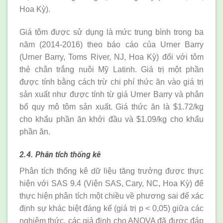
Hoa Kỳ).
Giá tôm được sử dụng là mức trung bình trong ba
năm (2014-2016) theo báo cáo của Urner Barry
(Urner Barry, Toms River, NJ, Hoa Kỳ) đối với tôm
thẻ chân trắng nuôi Mỹ Latinh. Giá trị một phần
được tính bằng cách trừ chi phí thức ăn vào giá trị
sản xuất như được tính từ giá Urner Barry và phân
bổ quy mô tôm sản xuất. Giá thức ăn là $1.72/kg
cho khẩu phần ăn khởi đầu và $1.09/kg cho khẩu
phần ăn.
2.4. Phân tích thống kê
Phân tích thống kê dữ liệu tăng trưởng được thực
hiện với SAS 9.4 (Viện SAS, Cary, NC, Hoa Kỳ) để
thực hiện phân tích một chiều về phương sai để xác
định sự khác biệt đáng kể (giá trị p < 0,05) giữa các
nghiệm thức, các giả định cho ANOVA đã được đáp