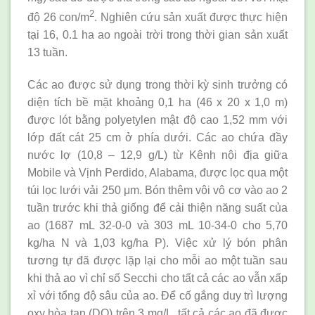
2
độ 26 con/m
. Nghiên cứu sản xuất được thực hiện
tại 16, 0.1 ha ao ngoài trời trong thời gian sản xuất
13 tuần.
Các ao được sử dụng trong thời kỳ sinh trưởng có
diện tích bề mặt khoảng 0,1 ha (46 x 20 x 1,0 m)
được lót bằng polyetylen mật độ cao 1,52 mm với
lớp đất cát 25 cm ở phía dưới. Các ao chứa đầy
nước lợ (10,8 – 12,9 g/L) từ Kênh nội địa giữa
Mobile và Vịnh Perdido, Alabama, được lọc qua một
túi lọc lưới vải 250 μm. Bón thêm vôi vô cơ vào ao 2
tuần trước khi thả giống để cải thiện năng suất của
ao (1687 mL 32-0-0 và 303 mL 10-34-0 cho 5,70
kg/ha N và 1,03 kg/ha P). Việc xử lý bón phân
tương tự đã được lặp lại cho mỗi ao một tuần sau
khi thả ao vì chỉ số Secchi cho tất cả các ao vẫn xấp
xỉ với tổng độ sâu của ao. Để cố gắng duy trì lượng
oxy hòa tan (DO) trên 3 mg/L, tất cả các ao đã được