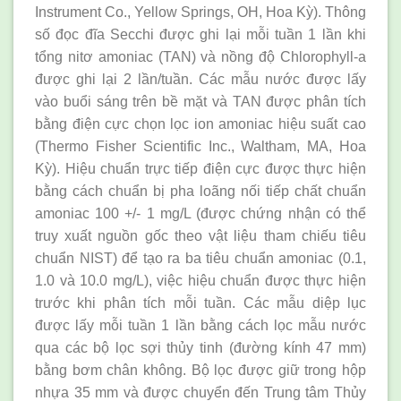
Instrument Co., Yellow Springs, OH, Hoa Kỳ). Thông
số đọc đĩa Secchi được ghi lại mỗi tuần 1 lần khi
tổng nitơ amoniac (TAN) và nồng độ Chlorophyll-a
được ghi lại 2 lần/tuần. Các mẫu nước được lấy
vào buổi sáng trên bề mặt và TAN được phân tích
bằng điện cực chọn lọc ion amoniac hiệu suất cao
(Thermo Fisher Scientific Inc., Waltham, MA, Hoa
Kỳ). Hiệu chuẩn trực tiếp điện cực được thực hiện
bằng cách chuẩn bị pha loãng nối tiếp chất chuẩn
amoniac 100 +/- 1 mg/L (được chứng nhận có thể
truy xuất nguồn gốc theo vật liệu tham chiếu tiêu
chuẩn NIST) để tạo ra ba tiêu chuẩn amoniac (0.1,
1.0 và 10.0 mg/L), việc hiệu chuẩn được thực hiện
trước khi phân tích mỗi tuần. Các mẫu diệp lục
được lấy mỗi tuần 1 lần bằng cách lọc mẫu nước
qua các bộ lọc sợi thủy tinh (đường kính 47 mm)
bằng bơm chân không. Bộ lọc được giữ trong hộp
nhựa 35 mm và được chuyển đến Trung tâm Thủy