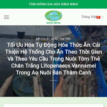
Skip
TÔM GIỐNG GIA HÓA BÌNH MINH
to
content
Tiếng Việt
KỸ THUẬT NUÔI
,
TIN TỨC
Tối Ưu Hóa Tự Động Hóa Thức Ăn: Cải
Thiện Hệ Thống Cho Ăn Theo Thời Gian
Và Theo Yêu Cầu Trong Nuôi Tôm Thẻ
Chân Trắng Litopenaeus Vannamei
Trong Ao Nuôi Bán Thâm Canh