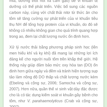
mía, đường thốt nốt và cám gạo) để vi khuẩn dị
dưỡng có thể phát triển. Việc bổ sung các nguồn
carbon này, cùng với chất thải nitơ từ thức ăn cho
tôm sẽ tăng cường sự phát triển của vi khuẩn tiêu
thụ NH để tổng hợp protein của vi khuẩn, do đó sẽ
không có nhiều không gian cho quá trình quang hợp
trong ao, đem lại chất lượng nước ổn định hơn.
Xử lý nước thải bằng phương pháp sinh học (lên
men hiếu khí và kỵ khí) đã mang lại những lợi ích
đáng kể cho người nuôi tôm trên khắp thế giới. Hệ
thống này giúp đảm bảo mức oxy hòa tan (DO) ổn
định hơn giữa ngày và đêm và tránh hiện tượng sụp
tảo làm nồng độ DO thấp và chất lượng nước kém
(Ebeling và cộng sự, 2006; Samocha và cộng sự,
2007). Hơn nữa, quần thể vi sinh vật dày đặc được
cho là có tác dụng kiểm soát vi khuẩn gây bệnh cho
tôm, như
V. parahaemolyticus
(Crab và cộng sự,
2007).