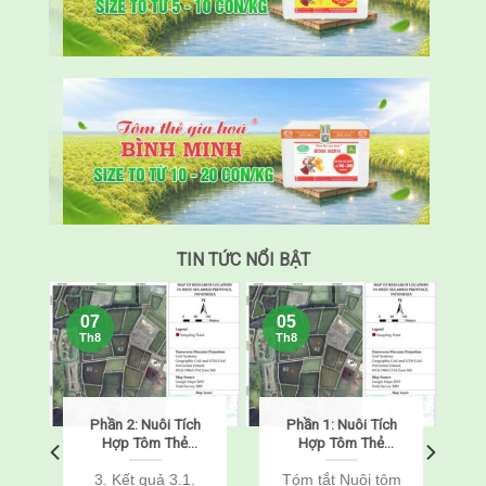
TIN TỨC NỔI BẬT
07
05
Th8
Th8
Phần 2: Nuôi Tích
Phần 1: Nuôi Tích
o
Hợp Tôm Thẻ
Hợp Tôm Thẻ
Chân Trắng
Chân Trắng
(Penaeus
(Penaeus
o
3. Kết quả 3.1.
Tóm tắt Nuôi tôm