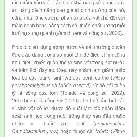
đích đảm bảo việc cải thiện khả năng sử dụng thức
ăn bằng cách nâng cao giá trị dinh dưỡng của nó,
cũng như tăng cường phản ứng của vật chủ đối với
mầm bệnh hoặc bằng cách cải thiện chất lượng môi
trường xung quanh (Verschuere và cộng sự, 2000).
Probiotic sử dụng trong nước và đất thường xuyên
được áp dụng trong ao nuôi tôm để điều chỉnh cũng
như điều khiển quần thể vi sinh vật trong cột nước
và trầm tích đáy ao. Điều này nhằm làm giảm hoặc
loại bỏ các loài vi sinh vật gây bệnh cụ thể (
Vibrio
parahaemolyticus
và
Vibrio harveyi
), từ đó cải thiện
tỷ lệ sống của tôm (Toledo và cộng sự, 2019).
Verschuere và cộng sự (2000) cho biết hầu hết các
vi sinh vật có lợi được đề xuất làm tác nhân kiểm
soát sinh học trong nuôi trồng thủy sản đều thuộc
nhóm vi khuẩn axit lactic (
Lactobacillus,
Carnobacterium
, v.v.) hoặc thuộc chi
Vibrio
(
Vibrio