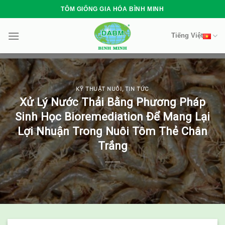
Skip
TÔM GIỐNG GIA HÓA BÌNH MINH
to
content
Tiếng Việt
KỸ THUẬT NUÔI
,
TIN TỨC
Xử Lý Nước Thải Bằng Phương Pháp
Sinh Học Bioremediation Để Mang Lại
Lợi Nhuận Trong Nuôi Tôm Thẻ Chân
Trắng