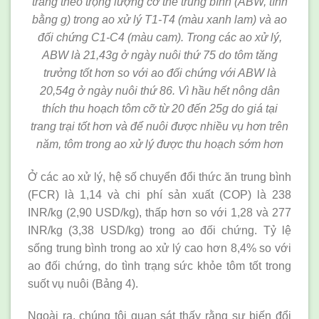
trắng theo trọng lượng cơ thể trung bình (ABW, tính
bằng g) trong ao xử lý T1-T4 (màu xanh lam) và ao
đối chứng C1-C4 (màu cam). Trong các ao xử lý,
ABW là 21,43g ở ngày nuôi thứ 75 do tôm tăng
trưởng tốt hơn so với ao đối chứng với ABW là
20,54g ở ngày nuôi thứ 86. Vì hầu hết nông dân
thích thu hoạch tôm cỡ từ 20 đến 25g do giá tại
trang trại tốt hơn và để nuôi được nhiều vụ hơn trên
năm, tôm trong ao xử lý được thu hoạch sớm hơn
Ở các ao xử lý, hệ số chuyển đổi thức ăn trung bình
(FCR) là 1,14 và chi phí sản xuất (COP) là 238
INR/kg (2,90 USD/kg), thấp hơn so với 1,28 và 277
INR/kg (3,38 USD/kg) trong ao đối chứng. Tỷ lệ
sống trung bình trong ao xử lý cao hơn 8,4% so với
ao đối chứng, do tình trạng sức khỏe tôm tốt trong
suốt vụ nuôi (Bảng 4).
Ngoài ra, chúng tôi quan sát thấy rằng sự biến đổi