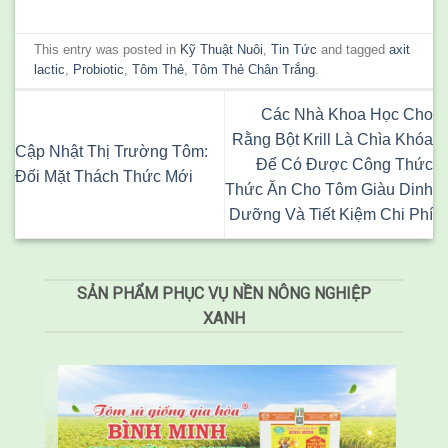
This entry was posted in
Kỹ Thuật Nuôi
,
Tin Tức
and tagged
axit
lactic
,
Probiotic
,
Tôm Thẻ
,
Tôm Thẻ Chân Trắng
.
Các Nhà Khoa Học Cho
Rằng Bột Krill Là Chìa Khóa
Cập Nhật Thị Trường Tôm:
Để Có Được Công Thức
Đối Mặt Thách Thức Mới
Thức Ăn Cho Tôm Giàu Dinh
Dưỡng Và Tiết Kiệm Chi Phí
SẢN PHẨM PHỤC VỤ NỀN NÔNG NGHIỆP
XANH