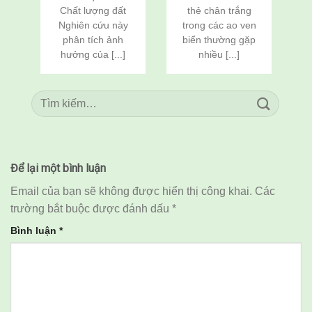
vannamei) Và Cá
vannamei) Và Cá
Chất lượng đất
thẻ chân trắng
n
Rô Phi
Rô Phi
Nghiên cứu này
trong các ao ven
(Oreochromis
(Oreochromis
c
phân tích ảnh
biển thường gặp
niloticus) Thông
niloticus) Thông
Qua Cải Tạo Đất
Qua Cải Tạo Đất
hưởng của [...]
nhiều [...]
Để lại một bình luận
Email của bạn sẽ không được hiển thị công khai.
Các
trường bắt buộc được đánh dấu
*
Bình luận
*