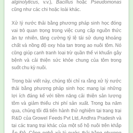
alginolyticus
, v.v.),
Bacillus
hoặc
Pseudomonas
cũng như các chi hoặc loài khác.
Xử lý nước thải bằng phương pháp sinh học đóng
vai trò quan trọng trong việc cung cấp nguồn thức
ăn tự nhiên, tăng cường tỷ lệ tái sử dụng khoáng
chất và nồng độ oxy hòa tan trong ao nuôi tôm. Nó
cũng giúp cạnh tranh loại trừ quần thể vi khuẩn gây
bệnh và cải thiện sức khỏe chung của tôm trong
suốt chu kỳ nuôi.
Trong bài viết này, chúng tôi chỉ ra rằng xử lý nước
thải bằng phương pháp sinh học mang lại những
lợi ích đáng kể với tiềm năng cải thiện sản lượng
tôm và giảm thiểu chi phí sản xuất. Trong ba năm
qua, chúng tôi đã tiến hành thử nghiệm tại trang trại
R&D của Growel Feeds Pvt Ltd, Andhra Pradesh và
tại các trang trại khác của một số hộ nuôi trên khắp
Ấn Độ. Công nghệ xử lý nước thải bằng phương