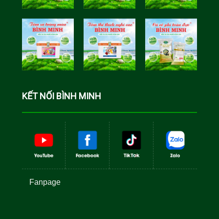
Tôm Sú Gia
Cua Sinh
Hóa Bình
Học Bình
Minh
Minh
Cá Rô Phi
Toàn Đực
KẾT NỐI BÌNH MINH
Fanpage