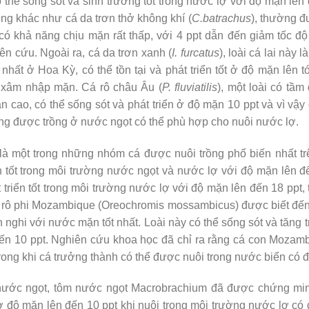
 thể sống sót và sinh trưởng tốt trong nước lợ với độ mặn lên 
ọng khác như cá da trơn thở không khí (
C.batrachus
), thường đ
có khả năng chịu mặn rất thấp, với 4 ppt dẫn đến giảm tốc độ
ên cứu. Ngoài ra, cá da trơn xanh (
I. furcatus
), loài cá lai này 
 nhất ở Hoa Kỳ, có thể tồn tại và phát triển tốt ở độ mặn lên t
c xâm nhập mặn. Cá rô châu Âu (
P. fluviatilis
), một loài có tầm
 cao, có thể sống sót và phát triển ở độ mặn 10 ppt và vì vậy đ
ng được trồng ở nước ngọt có thể phù hợp cho nuôi nước lợ.
i là một trong những nhóm cá được nuôi trồng phổ biến nhất trê
ển tốt trong môi trường nước ngọt và nước lợ với độ mặn lên đế
 triển tốt trong môi trường nước lợ với độ mặn lên đến 18 ppt,
rô phi Mozambique (Oreochromis mossambicus) được biết đến
h nghi với nước mặn tốt nhất. Loài này có thể sống sót và tăng 
ến 10 ppt. Nghiên cứu khoa học đã chỉ ra rằng cá con Mozamb
rong khi cá trưởng thành có thể được nuôi trong nước biển có 
 nước ngọt, tôm nước ngọt Macrobrachium đã được chứng mi
i ở độ mặn lên đến 10 ppt khi nuôi trong môi trường nước lợ c