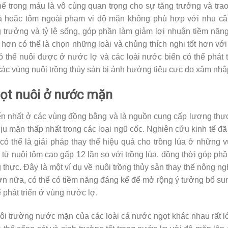
hể trong máu là vô cùng quan trọng cho sự tăng trưởng và tra
cá hoặc tôm ngoài phạm vi độ mặn không phù hợp với nhu cầu
trưởng và tỷ lệ sống, góp phần làm giảm lợi nhuận tiềm năng
t hơn có thể là chọn những loài và chủng thích nghi tốt hơn vớ
ó thể nuôi được ở nước lợ và các loài nước biển có thể phát t
các vùng nuôi trồng thủy sản bị ảnh hưởng tiêu cực do xâm nh
gọt nuôi ở nước mặn
ến nhất ở các vùng đồng bằng và là nguồn cung cấp lương thự
ịu mặn thấp nhất trong các loại ngũ cốc. Nghiên cứu kinh tế đã 
, có thể là giải pháp thay thế hiệu quả cho trồng lúa ở những
từ nuôi tôm cao gấp 12 lần so với trồng lúa, đồng thời góp ph
thực. Đây là một ví dụ về nuôi trồng thủy sản thay thế nông n
n nữa, có thể có tiềm năng đáng kể để mở rộng ý tưởng bổ sun
ể phát triển ở vùng nước lợ.
ôi trường nước mặn của các loài cá nước ngọt khác nhau rất l