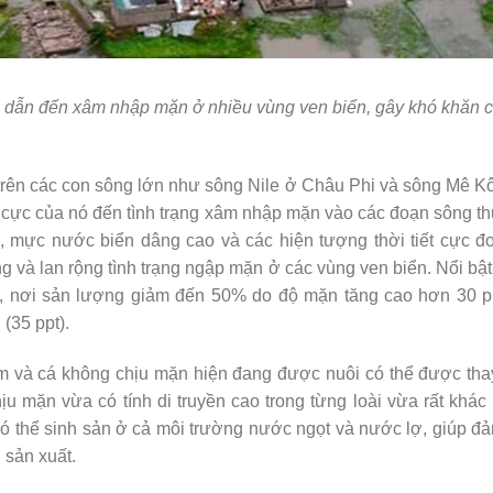
đã dẫn đến xâm nhập mặn ở nhiều vùng ven biển, gây khó khăn c
trên các con sông lớn như sông Nile ở Châu Phi và sông Mê K
êu cực của nó đến tình trạng xâm nhập mặn vào các đoạn sông 
, mực nước biển dâng cao và các hiện tượng thời tiết cực đ
g và lan rộng tình trạng ngập mặn ở các vùng ven biển. Nổi bậ
m, nơi sản lượng giảm đến 50% do độ mặn tăng cao hơn 30 ph
(35 ppt).
ôm và cá không chịu mặn hiện đang được nuôi có thể được tha
u mặn vừa có tính di truyền cao trong từng loài vừa rất khác
ó thể sinh sản ở cả môi trường nước ngọt và nước lợ, giúp đ
 sản xuất.