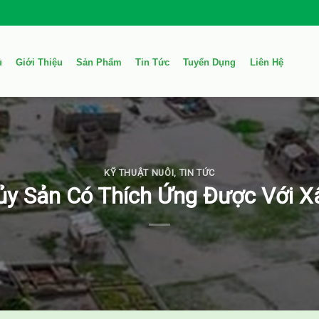
ủ
Giới Thiệu
Sản Phẩm
Tin Tức
Tuyển Dụng
Liên Hệ
KỸ THUẬT NUÔI
,
TIN TỨC
ủy Sản Có Thích Ứng Được Với