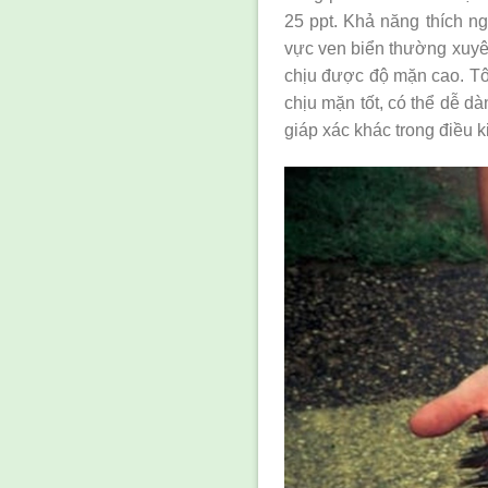
25 ppt. Khả năng thích n
vực ven biển thường xuyên
chịu được độ mặn cao. T
chịu mặn tốt, có thể dễ dà
giáp xác khác trong điều 