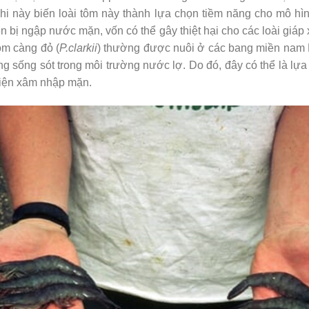
ghi này biến loài tôm này thành lựa chọn tiềm năng cho mô hì
 bị ngập nước mặn, vốn có thể gây thiệt hại cho các loài giá
ôm càng đỏ (
P.clarkii
) thường được nuôi ở các bang miền nam 
ng sống sót trong môi trường nước lợ. Do đó, đây có thể là lựa
kiện xâm nhập mặn.