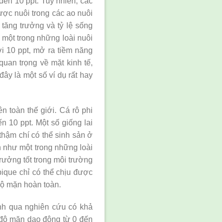
đến 10 ppt. Tuy nhiên, các
ược nuôi trong các ao nuôi
 tăng trưởng và tỷ lệ sống
là một trong những loài nuôi
ới 10 ppt, mở ra tiềm năng
 quan trọng về mặt kinh tế,
ây là một số ví dụ rất hay
n toàn thế giới. Cá rô phi
n 10 ppt. Một số giống lai
 thậm chí có thể sinh sản ở
 như một trong những loài
trưởng tốt trong môi trường
ique chỉ có thể chịu được
độ mặn hoàn toàn.
nh qua nghiên cứu có khả
ó độ mặn dao động từ 0 đến