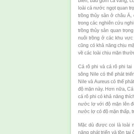
biến, bao gồm cá vàng, có
loài cá nước ngọt quan tr
trồng thủy sản ở châu Á, 
trong các nghiên cứu nghi
trồng thủy sản quan trọng
nuôi trồng ở các khu vự
cũng có khả năng chịu mặn
về các loài chịu mặn thườ
Cá rô phi và cá rô phi la
sông Nile có thể phát tri
Nile và Aureus có thể phát
độ mặn này. Hơn nữa, Cá 
cá rô phi có khả năng thíc
nước lợ với độ mặn lên đ
nước lợ có độ mặn thấp, t
Mặc dù được coi là loài
năng phát triển và tồn tạ