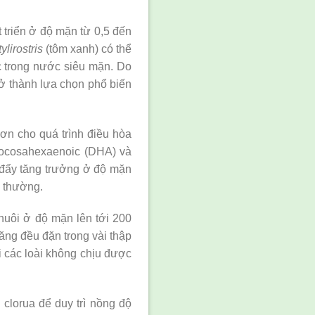
t triển ở độ mặn từ 0,5 đến
tylirostris
(tôm xanh) có thể
ác trong nước siêu mặn. Do
rở thành lựa chọn phổ biến
ơn cho quá trình điều hòa
 docosahexaenoic (DHA) và
 đẩy tăng trưởng ở độ mặn
g thường.
 nuôi ở độ mặn lên tới 200
ăng đều đặn trong vài thập
ới các loài không chịu được
 clorua để duy trì nồng độ