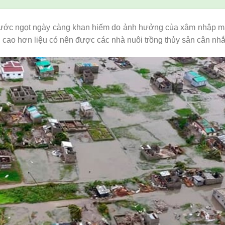
nước ngọt ngày càng khan hiếm do ảnh hưởng của xâm nhập mặ
n cao hơn liệu có nên được các nhà nuôi trồng thủy sản cân nh