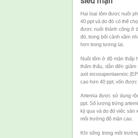
siêu mặn
Hai loại tôm được nuôi ph
40 ppt và do đó có thể c
được nuôi thành công ở độ
đó, trong bối cảnh xâm nh
hơn trong tương lai.
Nuôi tôm ở độ mặn thấp h
thẩm thấu, dẫn đến giảm 
axit eicosapentaenoic (E
cao hơn 40 ppt, vốn được 
Artemia được sử dụng rộng
ppt. Số lượng trứng artem
kỷ qua và do đó việc sản x
môi trường độ mặn cao.
Khi sống trong môi trường