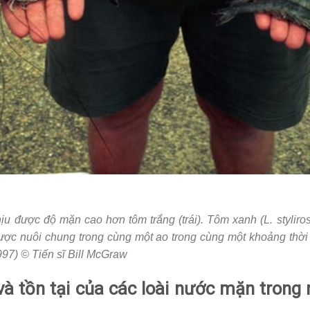
ịu được độ mặn cao hơn tôm trắng (trái). Tôm xanh (L. styliros
được nuôi chung trong cùng một ao trong cùng một khoảng thờ
997) © Tiến sĩ Bill McGraw
và tồn tại của các loài nước mặn trong