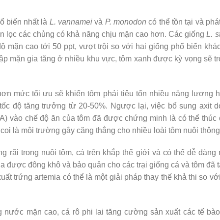
ổ biến nhất là
L. vannamei
và
P. monodon
có thể tồn tại và phá
họn lọc các chủng có khả năng chịu mặn cao hơn. Các giống
L. s
 mặn cao tới 50 ppt, vượt trội so với hai giống phổ biến kh
ập mặn gia tăng ở nhiều khu vực, tôm xanh được kỳ vọng sẽ t
ơn mức tối ưu sẽ khiến tôm phải tiêu tốn nhiều năng lượng h
tốc độ tăng trưởng từ 20-50%. Ngược lại, việc bổ sung axit
PA) vào chế độ ăn của tôm đã được chứng minh là có thể thúc
coi là môi trường gây căng thẳng cho nhiều loài tôm nuôi thôn
 rãi trong nuôi tôm, cá trên khắp thế giới và có thể dễ dàng
ia được đông khô và bảo quản cho các trại giống cá và tôm đã t
uất trứng artemia có thể là một giải pháp thay thế khả thi so v
 nước mặn cao, cá rô phi lai tăng cường sản xuất các tế bào