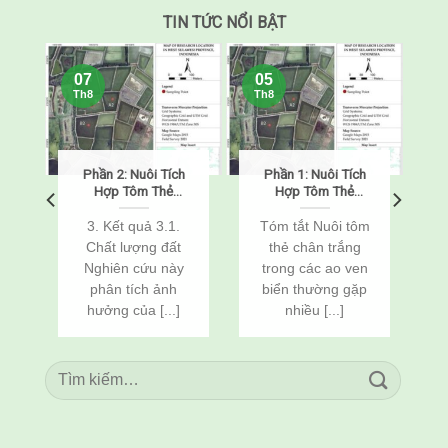
TIN TỨC NỔI BẬT
07
05
Th8
Th8
Phần 2: Nuôi Tích
Phần 1: Nuôi Tích
o
Hợp Tôm Thẻ
Hợp Tôm Thẻ
Chân Trắng
Chân Trắng
(Penaeus
(Penaeus
o
3. Kết quả 3.1.
Tóm tắt Nuôi tôm
vannamei) Và Cá
vannamei) Và Cá
Chất lượng đất
thẻ chân trắng
n
Rô Phi
Rô Phi
Nghiên cứu này
trong các ao ven
(Oreochromis
(Oreochromis
c
phân tích ảnh
biển thường gặp
niloticus) Thông
niloticus) Thông
Qua Cải Tạo Đất
Qua Cải Tạo Đất
hưởng của [...]
nhiều [...]