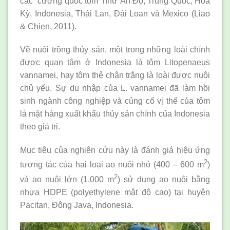
các “cường quốc tôm” như Ấn Độ, Trung Quốc, Hoa
Kỳ, Indonesia, Thái Lan, Đài Loan và Mexico (Liao
& Chien, 2011).
Về nuôi trồng thủy sản, một trong những loài chính
được quan tâm ở Indonesia là tôm Litopenaeus
vannamei, hay tôm thẻ chân trắng là loài được nuôi
chủ yếu. Sự du nhập của L. vannamei đã làm hồi
sinh ngành công nghiệp và củng cố vị thế của tôm
là mặt hàng xuất khẩu thủy sản chính của Indonesia
theo giá trị.
Mục tiêu của nghiên cứu này là đánh giá hiệu ứng
2
tương tác của hai loại ao nuôi nhỏ (400 – 600 m
)
2
và ao nuôi lớn (1.000 m
) sử dụng ao nuôi bằng
nhựa HDPE (polyethylene mật độ cao) tại huyện
Pacitan, Đông Java, Indonesia.