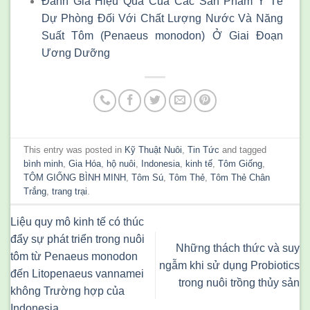
Đánh Giá Hiệu Quả Của Các Sản Phẩm Y Tế
Dự Phòng Đối Với Chất Lượng Nước Và Năng
Suất Tôm (Penaeus monodon) Ở Giai Đoạn
Ương Dưỡng
This entry was posted in
Kỹ Thuật Nuôi
,
Tin Tức
and tagged
bình minh
,
Gia Hóa
,
hộ nuôi
,
Indonesia
,
kinh tế
,
Tôm Giống
,
TÔM GIỐNG BÌNH MINH
,
Tôm Sú
,
Tôm Thẻ
,
Tôm Thẻ Chân
Trắng
,
trang trại
.
Liệu quy mô kinh tế có thúc
đẩy sự phát triển trong nuôi
Những thách thức và suy
tôm từ Penaeus monodon
ngẫm khi sử dụng Probiotics
đến Litopenaeus vannamei
trong nuôi trồng thủy sản
không Trường hợp của
Indonesia