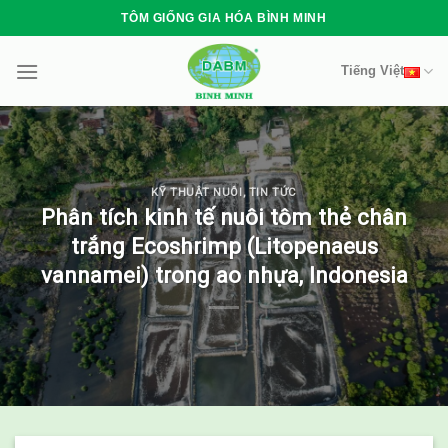
Skip
TÔM GIỐNG GIA HÓA BÌNH MINH
to
content
Tiếng Việt
KỸ THUẬT NUÔI
,
TIN TỨC
Phân tích kinh tế nuôi tôm thẻ chân
trắng Ecoshrimp (Litopenaeus
vannamei) trong ao nhựa, Indonesia