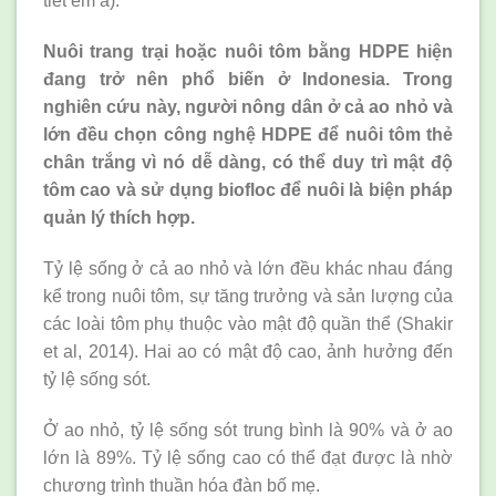
tiết êm ả).
Nuôi trang trại hoặc nuôi tôm bằng HDPE hiện
đang trở nên phổ biến ở Indonesia. Trong
nghiên cứu này, người nông dân ở cả ao nhỏ và
lớn đều chọn công nghệ HDPE để nuôi tôm thẻ
chân trắng vì nó dễ dàng, có thể duy trì mật độ
tôm cao và sử dụng biofloc để nuôi là biện pháp
quản lý thích hợp.
Tỷ lệ sống ở cả ao nhỏ và lớn đều khác nhau đáng
kể trong nuôi tôm, sự tăng trưởng và sản lượng của
các loài tôm phụ thuộc vào mật độ quần thể (Shakir
et al, 2014). Hai ao có mật độ cao, ảnh hưởng đến
tỷ lệ sống sót.
Ở ao nhỏ, tỷ lệ sống sót trung bình là 90% và ở ao
lớn là 89%. Tỷ lệ sống cao có thể đạt được là nhờ
chương trình thuần hóa đàn bố mẹ.