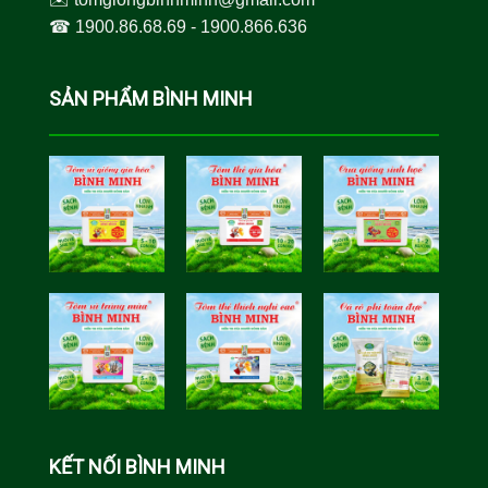
☎︎
1900.86.68.69
-
1900.866.636
SẢN PHẨM BÌNH MINH
Tôm Sú Gia
Cua Sinh
Hóa Bình
Học Bình
Minh
Minh
Cá Rô Phi
Toàn Đực
KẾT NỐI BÌNH MINH