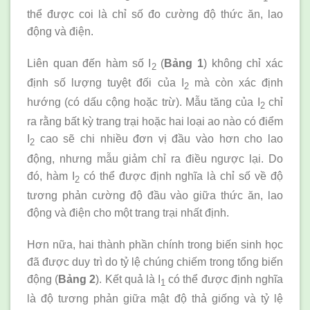
thể được coi là chỉ số đo cường độ thức ăn, lao
động và điện.
Liên quan đến hàm số I
(
Bảng 1
) không chỉ xác
2
định số lượng tuyệt đối của I
mà còn xác định
2
hướng (có dấu cộng hoặc trừ). Mẫu tăng của I
chỉ
2
ra rằng bất kỳ trang trại hoặc hai loại ao nào có điểm
I
cao sẽ chi nhiều đơn vị đầu vào hơn cho lao
2
động, nhưng mẫu giảm chỉ ra điều ngược lại. Do
đó, hàm I
có thể được định nghĩa là chỉ số về độ
2
tương phản cường độ đầu vào giữa thức ăn, lao
động và điện cho một trang trại nhất định.
Hơn nữa, hai thành phần chính trong biến sinh học
đã được duy trì do tỷ lệ chúng chiếm trong tổng biến
động (
Bảng 2
). Kết quả là I
có thể được định nghĩa
1
là độ tương phản giữa mật độ thả giống và tỷ lệ