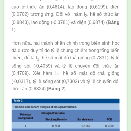
1
cao ở thức ăn (0,4614), lao động (0,6199), điện
(0,0702) tương ứng. Đối với hàm I
, hệ số thức ăn
2
(0,8843), lao động (-0,3781) và điện (0,6874) (
Bảng
1
).
Hơn nữa, hai thành phần chính trong biến sinh học
đã được duy trì do tỷ lệ chúng chiếm trong tổng biến
thiên, đó là I
, hệ số mật độ thả giống (0,7831), tỷ lệ
1
sống sót (-0,4059) và tỷ lệ chuyển đổi thức ăn
(0,4709). Xét hàm I
, hệ số mật độ thả giống
2
(-0,0317), tỷ lệ sống sót (0,7302) và tỷ lệ chuyển đổi
thức ăn (0,6824) (
Bảng 2
).