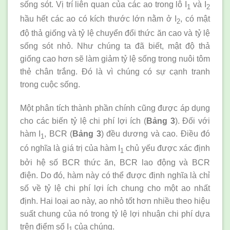
sống sót. Vị trí liên quan của các ao trong lô I
và I
1
2
hầu hết các ao có kích thước lớn nằm ở I
, có mật
2
độ thả giống và tỷ lệ chuyển đổi thức ăn cao và tỷ lệ
sống sót nhỏ. Như chúng ta đã biết, mật độ thả
giống cao hơn sẽ làm giảm tỷ lệ sống trong nuôi tôm
thẻ chân trắng. Đó là vì chúng có sự cạnh tranh
trong cuộc sống.
Một phân tích thành phần chính cũng được áp dụng
cho các biến tỷ lệ chi phí lợi ích (
Bảng 3
). Đối với
hàm I
, BCR (
Bảng 3
) đều dương và cao. Điều đó
1
có nghĩa là giá trị của hàm I
chủ yếu được xác định
1
bởi hệ số BCR thức ăn, BCR lao động và BCR
điện. Do đó, hàm này có thể được định nghĩa là chỉ
số về tỷ lệ chi phí lợi ích chung cho một ao nhất
định. Hai loại ao này, ao nhỏ tốt hơn nhiều theo hiệu
suất chung của nó trong tỷ lệ lợi nhuận chi phí dựa
trên điểm số I
của chúng.
1