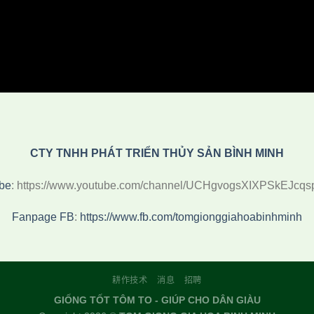
CTY TNHH PHÁT TRIỂN THỦY SẢN BÌNH MINH
be
: https://www.youtube.com/channel/UCHgvogsXIXPSkEJcq
Fanpage FB
:
https://www.fb.com/tomgionggiahoabinhminh
耕作技术
消息
招聘
GIỐNG TỐT TÔM TO - GIÚP CHO DÂN GIÀU