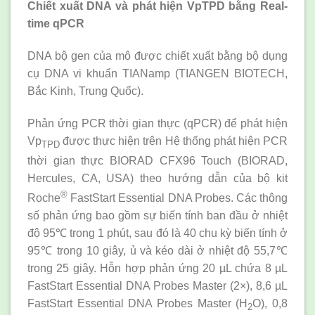
Chiết xuất DNA và phát hiện VpTPD bằng Real-
time qPCR
DNA bộ gen của mô được chiết xuất bằng bộ dụng
cụ DNA vi khuẩn TIANamp (TIANGEN BIOTECH,
Bắc Kinh, Trung Quốc).
Phản ứng PCR thời gian thực (qPCR) để phát hiện
Vp
được thực hiện trên Hệ thống phát hiện PCR
TPD
thời gian thực BIORAD CFX96 Touch (BIORAD,
Hercules, CA, USA) theo hướng dẫn của bộ kit
®
Roche
FastStart Essential DNA Probes. Các thông
số phản ứng bao gồm sự biến tính ban đầu ở nhiệt
độ 95℃ trong 1 phút, sau đó là 40 chu kỳ biến tính ở
95℃ trong 10 giây, ủ và kéo dài ở nhiệt độ 55,7℃
trong 25 giây. Hỗn hợp phản ứng 20 µL chứa 8 µL
FastStart Essential DNA Probes Master (2×), 8,6 µL
FastStart Essential DNA Probes Master (H
O), 0,8
2