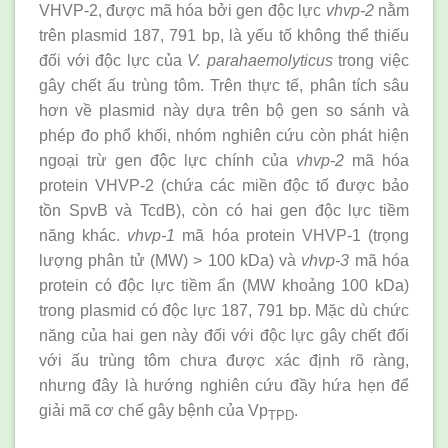
VHVP-2, được mã hóa bởi gen độc lực
vhvp-2
nằm
trên plasmid 187, 791 bp, là yếu tố không thể thiếu
đối với độc lực của
V. parahaemolyticus
trong việc
gây chết ấu trùng tôm. Trên thực tế, phân tích sâu
hơn về plasmid này dựa trên bộ gen so sánh và
phép đo phổ khối, nhóm nghiên cứu còn phát hiện
ngoại trừ gen độc lực chính của
vhvp-2
mã hóa
protein VHVP-2 (chứa các miền độc tố được bảo
tồn SpvB và TcdB), còn có hai gen độc lực tiềm
năng khác.
vhvp-1
mã hóa protein VHVP-1 (trọng
lượng phân tử (MW) > 100 kDa) và
vhvp-3
mã hóa
protein có độc lực tiềm ẩn (MW khoảng 100 kDa)
trong plasmid có độc lực 187, 791 bp. Mặc dù chức
năng của hai gen này đối với độc lực gây chết đối
với ấu trùng tôm chưa được xác định rõ ràng,
nhưng đây là hướng nghiên cứu đầy hứa hẹn để
giải mã cơ chế gây bệnh của Vp
.
TPD