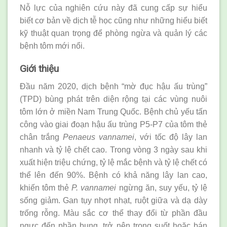
Nỗ lực của nghiên cứu này đã cung cấp sự hiểu
biết cơ bản về dịch tễ học cũng như những hiểu biết
kỹ thuật quan trọng để phòng ngừa và quản lý các
bệnh tôm mới nổi.
Giới thiệu
Đầu năm 2020, dịch bệnh “mờ đục hậu ấu trùng”
(TPD) bùng phát trên diện rộng tại các vùng nuôi
tôm lớn ở miền Nam Trung Quốc. Bệnh chủ yếu tấn
công vào giai đoạn hậu ấu trùng P5-P7 của tôm thẻ
chân trắng
Penaeus vannamei
, với tốc độ lây lan
nhanh và tỷ lệ chết cao. Trong vòng 3 ngày sau khi
xuất hiện triệu chứng, tỷ lệ mắc bệnh và tỷ lệ chết có
thể lên đến 90%. Bệnh có khả năng lây lan cao,
khiến tôm thẻ
P. vannamei
ngừng ăn, suy yếu, tỷ lệ
sống giảm. Gan tụy nhợt nhạt, ruột giữa và dạ dày
trống rỗng. Màu sắc cơ thể thay đổi từ phần đầu
ngực đến phần bụng, trở nên trong suốt hoặc bán