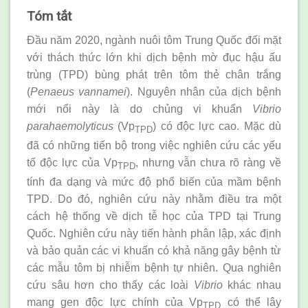
Tóm tắt
Đầu năm 2020, ngành nuôi tôm Trung Quốc đối mặt
với thách thức lớn khi dịch bệnh mờ đục hậu ấu
trùng (TPD) bùng phát trên tôm thẻ chân trắng
(
Penaeus vannamei
). Nguyên nhân của dịch bệnh
mới nổi này là do chủng vi khuẩn
Vibrio
parahaemolyticus
(Vp
) có độc lực cao. Mặc dù
TPD
đã có những tiến bộ trong việc nghiên cứu các yếu
tố độc lực của Vp
, nhưng vẫn chưa rõ ràng về
TPD
tính đa dạng và mức độ phổ biến của mầm bệnh
TPD. Do đó, nghiên cứu này nhằm điều tra một
cách hệ thống về dịch tễ học của TPD tại Trung
Quốc. Nghiên cứu này tiến hành phân lập, xác định
và bảo quản các vi khuẩn có khả năng gây bệnh từ
các mẫu tôm bị nhiễm bệnh tự nhiên. Qua nghiên
cứu sâu hơn cho thấy các loài
Vibrio
khác nhau
mang gen độc lực chính của Vp
có thể lây
TPD