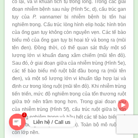
co lại, và vi khuẩn tích tụ trong lòng. Trong các giai
đoạn nhiễm bệnh sau này (Hình 5c, d), cấu trúc gan
tụy của
P. vannamei
bị nhiễm bệnh bị tổn hại
nghiêm trọng. Cấu trúc lòng hình elip hoặc hình tròn
của ống gan tụy không còn nguyên vẹn. Các tế bào
biểu mô của ống gan tụy bị hoại tử và bong ra (mũi
tên đen). Đồng thời, có thể quan sát thấy một số
lượng lớn vi khuẩn đang xâm chiếm (mũi tên đỏ).
Sau đó, ở giai đoạn giữa của nhiễm trùng (Hình 5e),
các tế bào biểu mô ruột bắt đầu bong ra (mũi tên
đen), và một số lượng lớn vi khuẩn tập hợp lại và
định cư trong lòng ruột (mũi tên đỏ). Khi nhiễm trùng
tiến triển, mức độ nghiêm trọng của tổn thương ruột
giữa trở nên trầm trọng hơn. Trong giai đoạn sau
của nhiễm trùng (Hình 5f), cấu trúc ruột giữa bị tổn
2
thương nghiêm trọng và hầu hết các tế bào biểu mô
Liên hệ / Call us
đã bị bong tróc (mũi tên đen). Toàn bộ mô ruột chỉ
còn lớp nền.