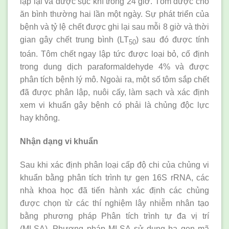
lặp lại và được sục khí trong 24 giờ. Tôm được cho
ăn bình thường hai lần một ngày. Sự phát triển của
bệnh và tỷ lệ chết được ghi lại sau mỗi 8 giờ và thời
gian gây chết trung bình (LT
) sau đó được tính
50
toán. Tôm chết ngay lập tức được loại bỏ, cố định
trong dung dịch paraformaldehyde 4% và được
phân tích bệnh lý mô. Ngoài ra, một số tôm sắp chết
đã được phân lập, nuôi cấy, làm sạch và xác định
xem vi khuẩn gây bệnh có phải là chủng độc lực
hay không.
Nhận dạng vi khuẩn
Sau khi xác định phân loại cấp độ chi của chủng vi
khuẩn bằng phân tích trình tự gen 16S rRNA, các
nhà khoa học đã tiến hành xác định các chủng
được chọn từ các thí nghiệm lây nhiễm nhân tạo
bằng phương pháp Phân tích trình tự đa vị trí
(MLSA). Phương pháp MLSA sử dụng ba gen mã