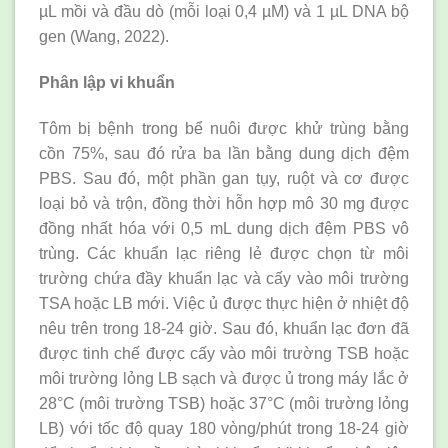
µL mồi và đầu dò (mỗi loại 0,4 µM) và 1 µL DNA bộ
gen (Wang, 2022).
Phân lập vi khuẩn
Tôm bị bệnh trong bể nuôi được khử trùng bằng
cồn 75%, sau đó rửa ba lần bằng dung dịch đệm
PBS. Sau đó, một phần gan tụy, ruột và cơ được
loại bỏ và trộn, đồng thời hỗn hợp mô 30 mg được
đồng nhất hóa với 0,5 mL dung dịch đệm PBS vô
trùng. Các khuẩn lạc riêng lẻ được chọn từ môi
trường chứa đầy khuẩn lạc và cấy vào môi trường
TSA hoặc LB mới. Việc ủ được thực hiện ở nhiệt độ
nêu trên trong 18-24 giờ. Sau đó, khuẩn lạc đơn đã
được tinh chế được cấy vào môi trường TSB hoặc
môi trường lỏng LB sạch và được ủ trong máy lắc ở
28°C (môi trường TSB) hoặc 37°C (môi trường lỏng
LB) với tốc độ quay 180 vòng/phút trong 18-24 giờ