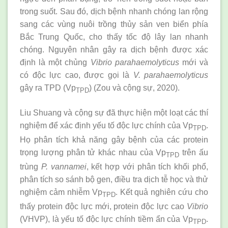
trong suốt. Sau đó, dịch bệnh nhanh chóng lan rộng
sang các vùng nuôi trồng thủy sản ven biển phía
Bắc Trung Quốc, cho thấy tốc độ lây lan nhanh
chóng. Nguyên nhân gây ra dịch bệnh được xác
định là một chủng
Vibrio parahaemolyticus
mới và
có độc lực cao, được gọi là
V. parahaemolyticus
gây ra TPD (Vp
) (Zou và cộng sự, 2020).
TPD
Liu Shuang và cộng sự đã thực hiện một loạt các thí
nghiệm để xác định yếu tố độc lực chính của Vp
.
TPD
Họ phân tích khả năng gây bệnh của các protein
trọng lượng phân tử khác nhau của Vp
trên ấu
TPD
trùng
P. vannamei
, kết hợp với phân tích khối phổ,
phân tích so sánh bộ gen, điều tra dịch tễ học và thử
nghiệm cảm nhiễm Vp
. Kết quả nghiên cứu cho
TPD
thấy protein độc lực mới, protein độc lực cao
Vibrio
(VHVP), là yếu tố độc lực chính tiềm ẩn của Vp
.
TPD