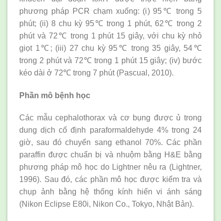
phương pháp PCR chạm xuống: (i) 95℃ trong 5
phút; (ii) 8 chu kỳ 95℃ trong 1 phút, 62℃ trong 2
phút và 72℃ trong 1 phút 15 giây, với chu kỳ nhỏ
giọt 1℃; (iii) 27 chu kỳ 95℃ trong 35 giây, 54℃
trong 2 phút và 72℃ trong 1 phút 15 giây; (iv) bước
kéo dài ở 72℃ trong 7 phút (Pascual, 2010).
Phần mô bệnh học
Các mẫu cephalothorax và cơ bụng được ủ trong
dung dịch cố định paraformaldehyde 4% trong 24
giờ, sau đó chuyển sang ethanol 70%. Các phần
paraffin được chuẩn bị và nhuộm bằng H&E bằng
phương pháp mô học do Lightner nêu ra (Lightner,
1996). Sau đó, các phần mô học được kiểm tra và
chụp ảnh bằng hệ thống kính hiển vi ánh sáng
(Nikon Eclipse E80i, Nikon Co., Tokyo, Nhật Bản).