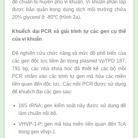
để chuẩn bị huyền phù vi khuẩn. Vi khuẩn phân lập
được bảo quản trong dung dịch môi trường chứa
20% glycerol ở -80℃ (Hình 2a).
Khuếch đại PCR và giải trình tự các gen cụ thể
của vi khuẩn
Để nghiên cứu chức năng và mức độ phổ biến của
các gen độc lực tiềm ẩn trong plasmid VpTPD 187,
791 bp, các nhà khoa học đã thiết kế các bộ mồi
PCR nhắm vào các trình tự gen mã hóa các miền
liên quan đến độc lực. Các mồi PCR được sử dụng
để khuếch đại các gen sau:
16S rRNA: gen kiểm soát này được sử dụng để
làm chuẩn nội bộ.
VHVP-1-P: gen mã hóa miền liên quan đến TcA
trong gen
vhvp-1
.