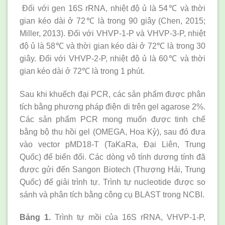
Đối với gen 16S rRNA, nhiệt độ ủ là 54℃ và thời
gian kéo dài ở 72℃ là trong 90 giây (Chen, 2015;
Miller, 2013). Đối với VHVP-1-P và VHVP-3-P, nhiệt
độ ủ là 58℃ và thời gian kéo dài ở 72℃ là trong 30
giây. Đối với VHVP-2-P, nhiệt độ ủ là 60℃ và thời
gian kéo dài ở 72℃ là trong 1 phút.
Sau khi khuếch đại PCR, các sản phẩm được phân
tích bằng phương pháp điện di trên gel agarose 2%.
Các sản phẩm PCR mong muốn được tinh chế
bằng bộ thu hồi gel (OMEGA, Hoa Kỳ), sau đó đưa
vào vector pMD18-T (TaKaRa, Đại Liên, Trung
Quốc) để biến đổi. Các dòng vô tính dương tính đã
được gửi đến Sangon Biotech (Thượng Hải, Trung
Quốc) để giải trình tự. Trình tự nucleotide được so
sánh và phân tích bằng công cụ BLAST trong NCBI.
Bảng 1.
Trình tự mồi của 16S rRNA, VHVP-1-P,