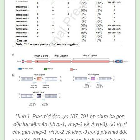
Hình 1. Plasmid độc lực 187, 791 bp chứa ba gen
độc lực tiềm ẩn (vhvp-1, vhvp-2 và vhvp-3). (a) Vị trí
của gen vhvp-1, vhvp-2 và vhvp-3 trong plasmid độc
lực 187, 791 bp. (b) Ba gen độc lực tiềm ẩn (vhvp-1,