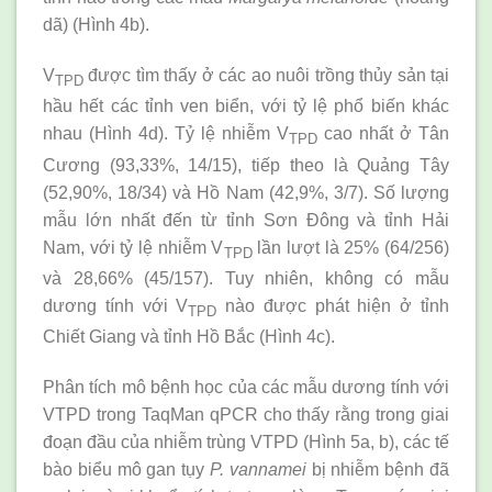
dã) (Hình 4b).
V
được tìm thấy ở các ao nuôi trồng thủy sản tại
TPD
hầu hết các tỉnh ven biển, với tỷ lệ phổ biến khác
nhau (Hình 4d). Tỷ lệ nhiễm V
cao nhất ở Tân
TPD
Cương (93,33%, 14/15), tiếp theo là Quảng Tây
(52,90%, 18/34) và Hồ Nam (42,9%, 3/7). Số lượng
mẫu lớn nhất đến từ tỉnh Sơn Đông và tỉnh Hải
Nam, với tỷ lệ nhiễm V
lần lượt là 25% (64/256)
TPD
và 28,66% (45/157). Tuy nhiên, không có mẫu
dương tính với V
nào được phát hiện ở tỉnh
TPD
Chiết Giang và tỉnh Hồ Bắc (Hình 4c).
Phân tích mô bệnh học của các mẫu dương tính với
VTPD trong TaqMan qPCR cho thấy rằng trong giai
đoạn đầu của nhiễm trùng VTPD (Hình 5a, b), các tế
bào biểu mô gan tụy
P. vannamei
bị nhiễm bệnh đã