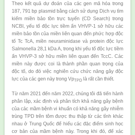
Theo kết quả dự đoán của các gen mã hóa trong
187, 791 bp plasmid bằng cách sử dụng Dịch vụ tìm
kiếm miền bảo tồn trực tuyến (CD Search) trong
NCBI, yếu tố độc lực tiềm ẩn VHVP-1 sở hữu các
miền bảo tồn của miền liên quan đến phức hợp độc
tố Tc TcA, miền neuraminidase và protein độc lực
Salmonella 28,1 kDa A, trong khi yếu tố độc lực tiềm
ẩn VHVP-3 sở hữu miền liên quan đến TccC. Các
miền này được coi là thành phần quan trọng của
độc tố, do đó việc nghiên cứu chức năng gây độc
lực của các gen này trong Vp
là rất cần thiết.
TPD
Từ năm 2021 đến năm 2022, chúng tôi đã tiến hành
phân lập, xác định và phân tích khả năng gây bệnh
của các mầm bệnh vi khuẩn có khả năng gây nhiễm
trùng TPD trên tôm được thu thập từ các tỉnh khác
nhau ở Trung Quốc để hiểu các đặc điểm sinh học
cơ bản của mầm bệnh này. Trong khi đó, để xác