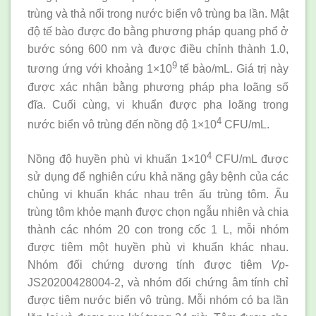
trùng và thả nổi trong nước biển vô trùng ba lần. Mật
độ tế bào được đo bằng phương pháp quang phổ ở
bước sóng 600 nm và được điều chỉnh thành 1.0,
9
tương ứng với khoảng 1×10
tế bào/mL. Giá trị này
được xác nhận bằng phương pháp pha loãng số
đĩa. Cuối cùng, vi khuẩn được pha loãng trong
4
nước biển vô trùng đến nồng độ 1×10
CFU/mL.
4
Nồng độ huyền phù vi khuẩn 1×10
CFU/mL được
sử dụng để nghiên cứu khả năng gây bệnh của các
chủng vi khuẩn khác nhau trên ấu trùng tôm. Ấu
trùng tôm khỏe mạnh được chọn ngẫu nhiên và chia
thành các nhóm 20 con trong cốc 1 L, mỗi nhóm
được tiêm một huyền phù vi khuẩn khác nhau.
Nhóm đối chứng dương tính được tiêm
Vp
-
JS20200428004-2, và nhóm đối chứng âm tính chỉ
được tiêm nước biển vô trùng. Mỗi nhóm có ba lần