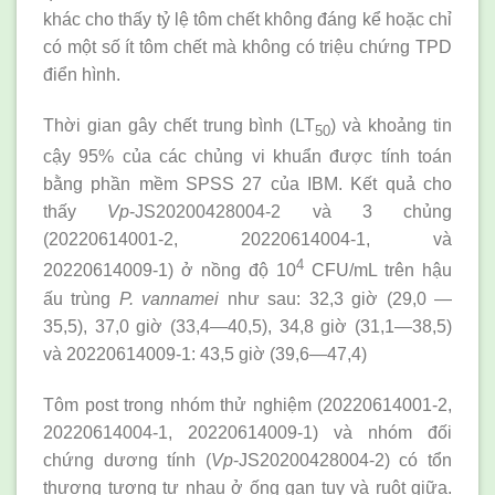
khác cho thấy tỷ lệ tôm chết không đáng kể hoặc chỉ
có một số ít tôm chết mà không có triệu chứng TPD
điển hình.
Thời gian gây chết trung bình (LT
) và khoảng tin
50
cậy 95% của các chủng vi khuẩn được tính toán
bằng phần mềm SPSS 27 của IBM. Kết quả cho
thấy
Vp
-JS20200428004-2 và 3 chủng
(20220614001-2, 20220614004-1, và
4
20220614009-1) ở nồng độ 10
CFU/mL trên hậu
ấu trùng
P. vannamei
như sau: 32,3 giờ (29,0 —
35,5), 37,0 giờ (33,4—40,5), 34,8 giờ (31,1—38,5)
và 20220614009-1: 43,5 giờ (39,6—47,4)
Tôm post trong nhóm thử nghiệm (20220614001-2,
20220614004-1, 20220614009-1) và nhóm đối
chứng dương tính (
Vp
-JS20200428004-2) có tổn
thương tương tự nhau ở ống gan tụy và ruột giữa.