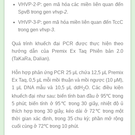
VHVP-2-P: gen mã hóa các miền liên quan đến
SpvB trong gen
vhvp-2
.
VHVP-3-P: gen mã hóa miền liên quan đến TccC
trong gen
vhvp-3
.
Quá trình khuếch đại PCR được thực hiện theo
hướng dẫn của Premix Ex Taq Phiên bản 2.0
(TaKaRa, Dalian).
Hỗn hợp phản ứng PCR 25 μL chứa 12,5 μL Premix
Ex Taq, 0,5 μL mỗi mồi thuận và mồi ngược (10 μM),
1 μL DNA mẫu và 10,5 μL ddH
O. Các điều kiện
2
khuếch đại như sau: biến tính ban đầu ở 95℃ trong
5 phút; biến tính ở 95℃ trong 30 giây, nhiệt độ ủ
thích hợp trong 30 giây, kéo dài ở 72℃ trong một
thời gian xác định, trong 35 chu kỳ; phần mở rộng
cuối cùng ở 72℃ trong 10 phút.