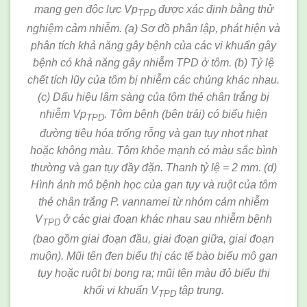
mang gen độc lực Vp
được xác định bằng thử
TPD
nghiệm cảm nhiễm. (a) Sơ đồ phân lập, phát hiện và
phân tích khả năng gây bệnh của các vi khuẩn gây
bệnh có khả năng gây nhiễm TPD ở tôm. (b) Tỷ lệ
chết tích lũy của tôm bị nhiễm các chủng khác nhau.
(c) Dấu hiệu lâm sàng của tôm thẻ chân trắng bị
nhiễm Vp
. Tôm bệnh (bên trái) có biểu hiện
TPD
đường tiêu hóa trống rỗng và gan tụy nhợt nhạt
hoặc không màu. Tôm khỏe mạnh có màu sắc bình
thường và gan tụy đầy đặn. Thanh tỷ lệ = 2 mm. (d)
Hình ảnh mô bệnh học của gan tụy và ruột của tôm
thẻ chân trắng P. vannamei từ nhóm cảm nhiễm
V
ở các giai đoạn khác nhau sau nhiễm bệnh
TPD
(bao gồm giai đoạn đầu, giai đoạn giữa, giai đoạn
muộn). Mũi tên đen biểu thị các tế bào biểu mô gan
tụy hoặc ruột bị bong ra; mũi tên màu đỏ biểu thị
khối vi khuẩn V
tập trung.
TPD