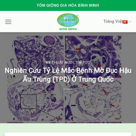
Skip
TÔM GIỐNG GIA HÓA BÌNH MINH
to
content
Tiếng Việt
KỸ THUẬT NUÔI
,
TIN TỨC
Nghiên Cứu Tỷ Lệ Mắc Bệnh Mờ Đục Hậu
Ấu Trùng (TPD) Ở Trung Quốc