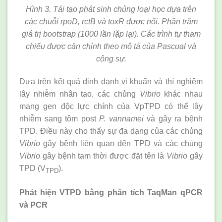
Hình 3. Tái tạo phát sinh chủng loại học dựa trên
các chuỗi rpoD, rctB và toxR được nối. Phần trăm
giá trị bootstrap (1000 lần lặp lại). Các trình tự tham
chiếu được căn chỉnh theo mô tả của Pascual và
cộng sự.
Dựa trên kết quả định danh vi khuẩn và thí nghiệm
lây nhiễm nhân tạo, các chủng
Vibrio
khác nhau
mang gen độc lực chính của VpTPD có thể lây
nhiễm sang tôm post
P. vannamei
và gây ra bệnh
TPD. Điều này cho thấy sự đa dạng của các chủng
Vibrio
gây bệnh liên quan đến TPD và các chủng
Vibrio
gây bệnh tạm thời được đặt tên là
Vibrio
gây
TPD (V
).
TPD
Phát hiện VTPD bằng phân tích TaqMan qPCR
và PCR