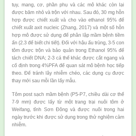
tụy, mang, cơ, phần phụ và các mô khác còn lại
được băm nhỏ và trộn với nhau. Sau đó, 30 mg hỗn
hợp được chiết xuất và cho vào ethanol 95% để
chiết xuất axit nucleic (Zhang, 2017) và một số hỗn
hợp mô được sử dụng để phân lập mầm bệnh tiềm
ẩn (2.3 để biết chi tiết). Đối với hậu ấu trùng, 3-5 con
tôm được trộn và bảo quản trong Ethanol 95% để
tách chiết DNA; 2-3 cá thể khác được cắt ngang và
cố định trong 4%PFA để quan sát mô bệnh học tiếp
theo. Để tránh lây nhiễm chéo, các dụng cụ được
thay mới sau mỗi lần lấy mẫu.
Tôm post sạch mầm bệnh (P5-P7, chiều dài cơ thể
7-9 mm) được lấy từ một trang trại nuôi tôm ở
Weifang, tỉnh Sơn Đông và được nuôi trong hai
ngày trước khi được sử dụng trong thử nghiệm cảm
nhiễm.