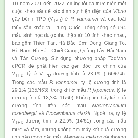
Từ năm 2021 đến 2022, chúng tôi đã thực hiện một
cuộc khảo sát để xác định sự hiện diện của
Vibrio
gây bệnh TPD (V
) ở
P. vannamei
và các loài
TPD
thủy sản khác tại Trung Quốc. Tổng cộng có 694
mẫu sinh học được thu thập từ 10 tỉnh khác nhau,
bao gồm Thiên Tân, Hà Bắc, Sơn Đông, Giang Tô,
Hồ Nam, Hồ Bắc, Chiết Giang, Quảng Tây, Hải Nam
và Tân Cương. Sử dụng phương pháp TaqMan
qPCR để phát hiện các gen độc lực chính của
V
, tỷ lệ V
dương tính là 23,1% (160/694).
TPD
TPD
Trong các mẫu
P. vannamei
, tỷ lệ dương tính là
29,1% (135/463), trong khi ở mẫu
P. japonicus
, tỷ lệ
dương tính là 18,3% (11/60). Không tìm thấy kết quả
dương tính trên các mẫu
Macrobrachium
rosenbergii
và
Procambarus clarkii
. Ngoài ra, tỷ lệ
V
dương tính là 22,9% (14/61) trong các mẫu
TPD
mực và tằm, nhưng không tìm thấy kết quả dương
tính nào trong các mẫu
Margarya melanoide
(hoang