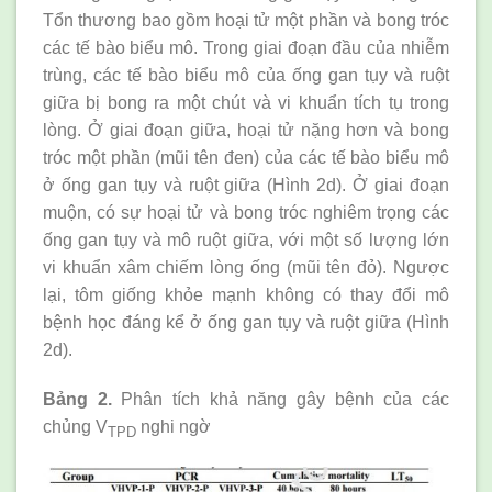
Tổn thương bao gồm hoại tử một phần và bong tróc
các tế bào biểu mô. Trong giai đoạn đầu của nhiễm
trùng, các tế bào biểu mô của ống gan tụy và ruột
giữa bị bong ra một chút và vi khuẩn tích tụ trong
lòng. Ở giai đoạn giữa, hoại tử nặng hơn và bong
tróc một phần (mũi tên đen) của các tế bào biểu mô
ở ống gan tụy và ruột giữa (Hình 2d). Ở giai đoạn
muộn, có sự hoại tử và bong tróc nghiêm trọng các
ống gan tụy và mô ruột giữa, với một số lượng lớn
vi khuẩn xâm chiếm lòng ống (mũi tên đỏ). Ngược
lại, tôm giống khỏe mạnh không có thay đổi mô
bệnh học đáng kể ở ống gan tụy và ruột giữa (Hình
2d).
Bảng 2.
Phân tích khả năng gây bệnh của các
chủng V
nghi ngờ
TPD