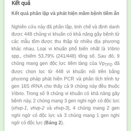
Kết quả
Kết quả phân lập và phát hiện mầm bệnh tiềm ẩn
Nghiên cứu này đã phân lập, tinh chế và định danh
được 448 chủng vi khuẩn có khả năng gây bệnh từ
các mẫu tôm được thu thập từ nhiều địa phương
khác nhau. Loại vi khuẩn phổ biến nhất là
Vibrio
spp., chiếm 53,79% (241/448) tổng số. Sau đó, 9
chủng mang gen độc lực tiềm tàng của Vp
đã
TPD
được chọn lọc từ 448 vi khuẩn nói trên bằng
phương pháp phát hiện PCR và phân tích trình tự
gen 16S rRNA cho thấy cả 9 chủng này đều thuộc
Vibrio
. Trong số 9 chủng vi khuẩn có khả năng gây
bệnh này, 2 chủng mang 3 gen nghi ngờ có độc lực
(
vhvp-1
,
vhvp-2
và
vhvp-3
), 4 chủng mang 2 gen
nghi ngờ có độc lực và 3 chủng mang 1 gen nghi
ngờ có độc lực (
Bảng 2
).