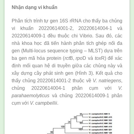
Nhận dạng vi khuẩn
Phân tích trình tự gen 16S rRNA cho thấy ba chủng
vi khuẩn 20220614001-2, 20220614004-1 và
20220614009-1 đều thuộc chi Vibrio. Sau đó, các
nhà khoa học đã tiến hành phân tích ghép nối đa
gen (Multi-locus sequence typing – MLST) dựa trên
ba gen mã hóa protein (
rct
B,
rpo
D và
tox
R) để xác
định mối quan hệ di truyền giữa các chủng này và
xây dựng cây phát sinh gen (Hình 3). Kết quả cho
thấy chủng 20220614001-2 thuộc về
V. natriegens
,
chủng 20220614004-1 phân cụm với
V.
parahaemolyticus
và chủng 20220614009-1 phân
cụm với
V. campbellii
.