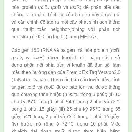
hóa protein (
rct
B,
rpo
D và
tox
R) để phân biệt các
chủng vi khuẩn. Trình tự của ba gen này được nối
và căn chỉnh để tạo ra một cây phát sinh gen thông
qua thuật toán neighbor-joining với phân tích
bootstrap (1000 lần lặp lại) trong MEGA7.
Các gen 16S rRNA và ba gen mã hóa protein (
rct
B,
rpo
D, và
tox
R), được khuếch đại bằng cách sử
dụng phần nổi phía trên vi khuẩn đã đun sôi làm
mẫu theo hướng dẫn của Premix Ex Taq Version2.0
(TaKaRa, Dalian). Theo các báo cáo trước đây, trình
tự gen
rct
B và
rpo
D được bảo tồn thu được thông
qua chương trình nhiệt: (i) 95℃ trong 5 phút; (ii) 10
chu kỳ 95℃ trong 1 phút, 54℃ trong 2 phút và 72℃
trong 1 phút 15 giây; (iii) 25 chu kỳ 95℃ trong 35
giây, 54℃ trong 2 phút và 72℃ trong 1 phút 15 giây;
(iv) bước mở rộng ở 72℃ trong 10 phút. Việc
khuếch đại đoạn
tox
R được thực hiện bằng