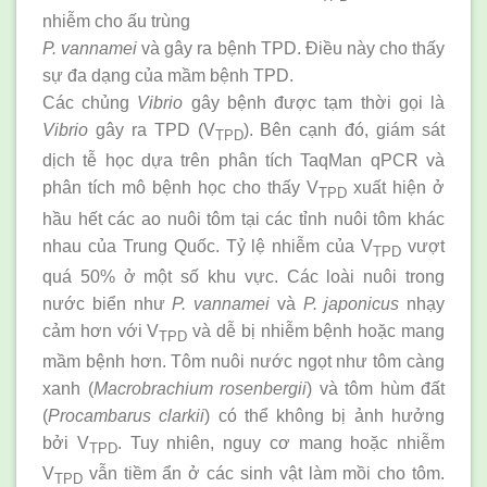
nhiễm cho ấu trùng
P. vannamei
và gây ra bệnh TPD. Điều này cho thấy
sự đa dạng của mầm bệnh TPD.
Các chủng
Vibrio
gây bệnh được tạm thời gọi là
Vibrio
gây ra TPD (V
). Bên cạnh đó, giám sát
TPD
dịch tễ học dựa trên phân tích TaqMan qPCR và
phân tích mô bệnh học cho thấy V
xuất hiện ở
TPD
hầu hết các ao nuôi tôm tại các tỉnh nuôi tôm khác
nhau của Trung Quốc. Tỷ lệ nhiễm của V
vượt
TPD
quá 50% ở một số khu vực. Các loài nuôi trong
nước biển như
P. vannamei
và
P. japonicus
nhạy
cảm hơn với V
và dễ bị nhiễm bệnh hoặc mang
TPD
mầm bệnh hơn. Tôm nuôi nước ngọt như tôm càng
xanh (
Macrobrachium rosenbergii
) và tôm hùm đất
(
Procambarus clarkii
) có thể không bị ảnh hưởng
bởi V
. Tuy nhiên, nguy cơ mang hoặc nhiễm
TPD
V
vẫn tiềm ẩn ở các sinh vật làm mồi cho tôm.
TPD