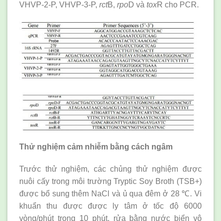
VHVP-2-P, VHVP-3-P,
rct
B,
rpo
D và
tox
R cho PCR.
Thử nghiệm cảm nhiễm bằng cách ngâm
Trước thử nghiệm, các chủng thử nghiệm được
nuôi cấy trong môi trường Tryptic Soy Broth (TSB+)
được bổ sung thêm NaCl và ủ qua đêm ở 28 ℃. Vi
khuẩn thu được được ly tâm ở tốc độ 6000
vòng/phút trong 10 phút, rửa bằng nước biển vô